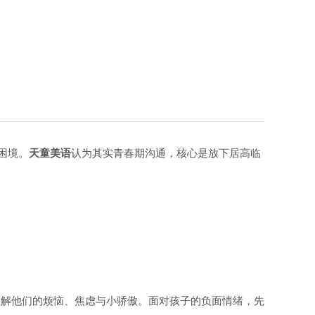
通
困境。
天童美语
认为其实青春期沟通，核心是放下居高临
理解他们的烦恼、焦虑与小骄傲。面对孩子的负面情绪，先